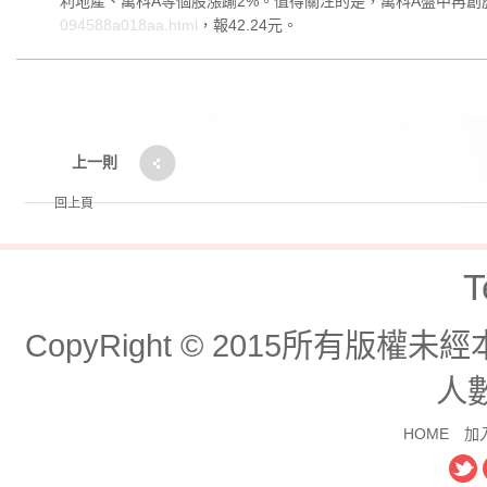
利地產、萬科A等個股漲踰2%。值得關注的是，萬科A盤中再創
094588a018aa.html
，報42.24元。
上一則
回上頁
T
CopyRight © 2015所有版
人數
HOME
加