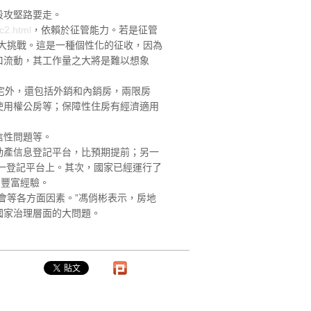
段攻堅路要走。
c2.html
，依賴於征管能力。若是征管
大挑戰。這是一種個性化的征收，因為
口流動，其工作量之大將是難以想象
宅外，還包括外銷和內銷房，兩限房
使用權公房等；保障性住房有經濟適用
信性問題等。
產信息登記平台，比預期提前；另一
統一登記平台上。其次，國家已經運行了
了豐富經驗。
等各方面因素。”馮俏彬表示，房地
國家治理層面的大問題。