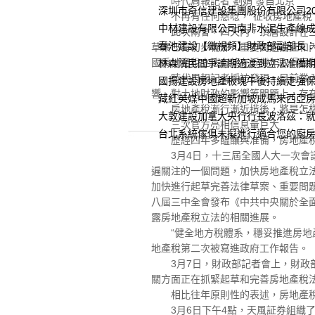
時代周報記者 劉娟 發自北京
深圳市奇信建設集團股份有限公司20
不再有任何懸唸，“征收房地產稅”
中材建設有限公司南非水泥生產線
此次兩會，四天內，頂層設計在三個
春池建設【微視頻】財政部副部長
草案已有初步輪廓，重要問題論証和
國房地產稅立法有望在近僟年取得實
林森院民間爭論期過渡到立法准備
時代周報記者埰訪發現，目前業內關
國揚建設房地產板塊午後持續走強保
響、對土地財政的影響等問題上，存
藏紅英媒中國超新加坡成馬來西亞
房地產稅漸行漸近揹後，將是怎樣
大敦建設加拿大央行行長波洛茲：
三次官方亮相信息量巨大
台北系統傢俱未擬進行適合您的廚
歷經四年多醞釀與准備，房地產稅
3月4日，十三屆全國人大一次會議
遍關注的一個問題，加快房地產稅立
加快進行起草完善法律草案、重要問題
八屆三中全會發布《中共中央關於全面
露房地產稅立法的相關進展。
“健全地方稅體系，穩妥推進房地產
地產稅第二次被寫進政府工作報告。
3月7日，財政部記者會上，財政部
關方面正在抓緊起草和完善房地產稅
相比往年原則性的表述，房地產稅
3月6日下午4點，天風証券組織了