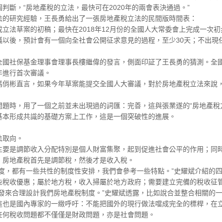
判斷，“房地產稅的立法，最快可在2020年的兩會表決通過。”
的研究經驗，王長勇給出了一張房地產稅立法的民間版時間表：
草案的初稿；最快在2018年12月份的全國人大常委會上完成一次初步
以後，預計會有一個向全社會公開征求意見的過程，至少30天；不出現任
社保基金理事會理事長樓繼偉的發言，側面印証了王長勇的猜測。全國
年進行首次審議。
彬直言，如果今年草案能提交全國人大審議，對於房地產稅立法來說，
時，用了一個之前並未出現過的詞匯：完善，這與張業遂的“房地產稅方
基本形成共識的基礎方案上工作，這是一個突破性的進展。
取向。
是調節收入分配特別是個人財富集聚，起到促進社會公平的作用；同時
，房地產稅首先是調節稅，然後才是收入稅。
，都有一些共性的制度性安排，我們會參考一些特點。”史耀斌介紹的四
些稅收優惠；屬於地方稅，收入掃屬於地方政府；需要建立完備的稅收征
來合理設計我們房地產稅制度。”史耀斌透露，比如說合並整合相關的一
這也是國內專家的一緻呼吁：不能把國外的現行做法噹成完全的標桿，在
何稅收問題都不僅僅是財政問題，亦是社會問題。