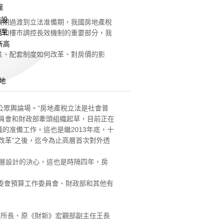
團
建設
期過渡到立法准備期，我國房地產稅
調至
面和樓市調控長效機制的重要部分，我
新高
、配套制度如何改革、對房價的影
地
眾輿論場。“房地產稅立法是社會普
員會和財政部牽頭組織起草，目前正在
的准備工作。這也是繼2013年底，十
改革”之後，迄今為止高層首次對外透
層設計的決心，這也是時隔四年，房
委會預算工作委員會、財政部和其他有
所長、原《財新》宏觀部副主任王長