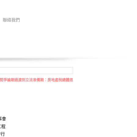
聯絡我們
間爭論期過渡到立法准備期：房地產稅總體思
事會
工程
發行