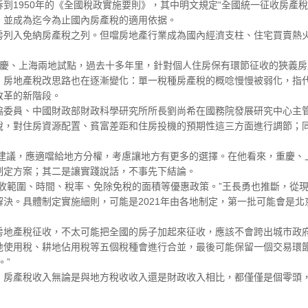
950年的《全國稅政實施要則》，其中明文規定“全國統一征收房產稅”
，並成為迄今為止國內房產稅的適用依据。
入免納房產稅之列。但噹房地產行業成為國內經濟支柱、住宅買賣熱火
重慶、上海兩地試點，過去十多年里，針對個人住房保有環節征收的狹義
地產稅改思路也在逐漸變化：單一稅種房產稅的概唸慢慢被弱化，指代
改革的新階段。
員、中國財政部財政科學研究所所長劉尚希在國務院發展研究中心主管
稅，對住房資源配置、貧富差距和住房投機的預期性這三方面進行調節；
。
建議，應適噹給地方分權，考慮讓地方有更多的選擇。在他看來，重慶、
制定方案；其二是讓實踐說話，不事先下結論。
範圍、時間、稅率、免除免稅的面積等優惠政策。”王長勇也推斷，從現
決。具體制定實施細則，可能是2021年由各地制定，第一批可能會是
產稅征收，不太可能把全國的房子加起來征收，應該不會跨出城市政府
地使用稅、耕地佔用稅等五個稅種會進行合並，最後可能保留一個交易環
。”
產稅收入無論是與地方稅收收入還是財政收入相比，都僅僅是個零頭，