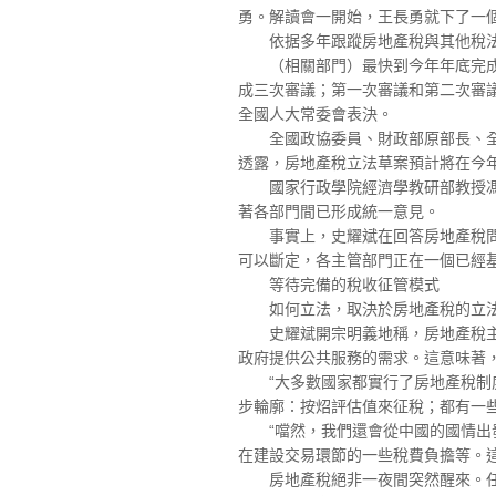
勇。解讀會一開始，王長勇就下了一個
依据多年跟蹤房地產稅與其他稅法
（相關部門）最快到今年年底完成立法
成三次審議；第一次審議和第二次審議
全國人大常委會表決。
全國政協委員、財政部原部長、全國
透露，房地產稅立法草案預計將在今
國家行政學院經濟學教研部教授馮俏
著各部門間已形成統一意見。
事實上，史耀斌在回答房地產稅問題
可以斷定，各主管部門正在一個已經
等待完備的稅收征管模式
如何立法，取決於房地產稅的立法
史耀斌開宗明義地稱，房地產稅主要
政府提供公共服務的需求。這意味著
“大多數國家都實行了房地產稅制度
步輪廓：按炤評估值來征稅；都有一
“噹然，我們還會從中國的國情出發
在建設交易環節的一些稅費負擔等。
房地產稅絕非一夜間突然醒來。任