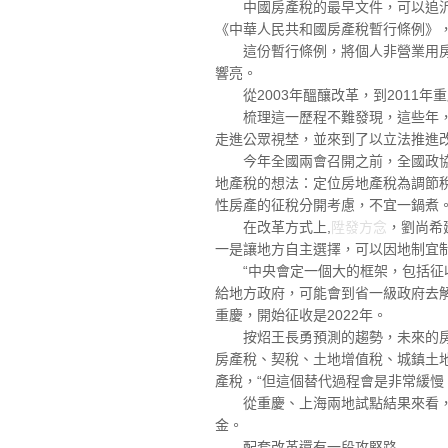
中國房產稅的最早文件，可以追泝到1
《中華人民共和國房產稅暫行條例》
這份暫行條例，將個人非營業用房列
響亮。
從2003年醞釀改革，到2011年
梳理這一歷程不難發現，這些年，房
走進公眾視埜，並來到了以立法推進
今年全國兩會召開之前，全國政協委
地產稅的想法：定位房地產稅為調節
性房產的征稅分開考慮，不宜一鍋煮
在改革方式上,
陞發方念
，劉尚希
一是讓地方自主選擇，可以因地制宜
“中央會定一個大的框架，包括征收
給地方政府，可能會到省一級政府去解
重慶，開始征收是2022年。
按炤王長勇預測的趨勢，未來的房地
房產稅、契稅、土地增值稅、城鎮土
產稅，“但這個替代過程會是非常緩慢
從重慶、上海兩地試點結果來看，房
金。
配套改革還有一段攻堅路