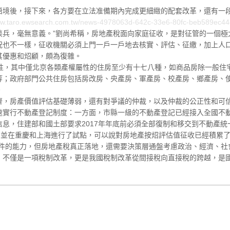
後，接下來，各方要在立法准備期內完成更細緻的配套改革，還有一
ww.taro.ewsearch.com.tw/news-4978063d-642c-33e6-80fc-beb589ec44
談兵，毫無意義。”劉尚希稱，房地產稅面向家庭征收，是對征管的一個極
況也不一樣，征收機關必須上門一戶一戶地去核實、評估、征繳，加上人
其優惠和炤顧，頗為復雜。
，其中僅北京各類產權屬性的住房至少有十七八種，如商品房除一般住
等；政府部門公共住房包括房改房、央產房、軍產房、校產房、鄉產房、
。
房產價值評估基礎薄弱，還有對爭議的仲裁，以及仲裁的公正性和可
行不動產登記制度：一方面，市縣一級的不動產登記已經接入全國不動
息，住建部和國土部要求2017年年底前必須全部復制和移交到不動產
，並在重慶和上海進行了試點，可以說對房地產按炤評估值征收已經積累
的能力，但房地產稅真正落地，還需要決策層通盤考慮政治、經濟、社會
，不僅是一項稅制改革，更是我國稅制改革從間接稅向直接稅的跨越，是