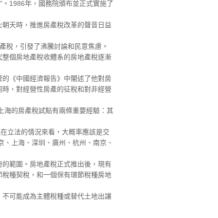
。1986年，國務院頒布並正式實施了
朝天時，推進房產稅改革的聲音日益
房產稅，引發了沸騰討論和民意焦慮。
整個房地產稅收體系的房地產稅逐漸
的《中國經濟報告》中闡述了他對房
同時，對經營性房產的征稅和對非經營
上海的房產稅試點有兩條重要經驗：其
在立法的情況來看，大概率應該是交
北京、上海、深圳、廣州、杭州、南京、
的範圍。房地產稅正式推出後，現有
節稅種契稅，和一個保有環節稅種房地
不可能成為主體稅種或替代土地出讓