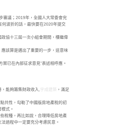
審議；2019年，全國人大常委會完
何波折的話，最快要在2020年提交
政協十三屆一次小組會期間，樓繼偉
應該算是邁出了重要的一步，這意味
案已在內部征求意見”表述相呼應。
，能夠籌集財政收入,
宇成建築
，滿足
點共性，勾勒了中國版房地產稅的初
管模式。
些稅種，再比如說，合理降低房地產
立法過程中一定要充分考慮民意。