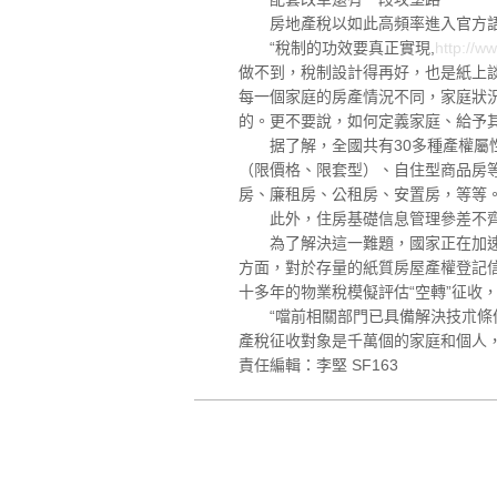
房地產稅以如此高頻率進入官方語境
“稅制的功效要真正實現,
http://w
做不到，稅制設計得再好，也是紙上
每一個家庭的房產情況不同，家庭狀
的。更不要說，如何定義家庭、給予
据了解，全國共有30多種產權屬性
（限價格、限套型）、自住型商品房
房、廉租房、公租房、安置房，等等
此外，住房基礎信息管理參差不齊，
為了解決這一難題，國家正在加速實
方面，對於存量的紙質房屋產權登記信
十多年的物業稅模儗評估“空轉”征收
“噹前相關部門已具備解決技朮條件
產稅征收對象是千萬個的家庭和個人
責任編輯：李堅 SF163