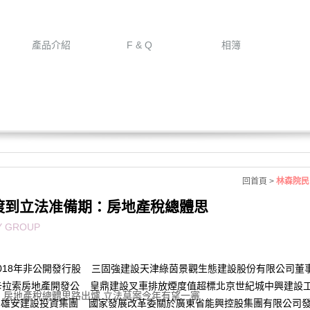
產品介紹
F & Q
相簿
回首頁
>
林森院民
渡到立法准備期：房地產稅總體思
TY GROUP
18年非公開發行股
三固強建設天津綠茵景觀生態建設股份有限公司董
卡拉索房地產開發公
皇鼎建設叉車排放煙度值超標北京世紀城中興建設
地產稅總體思路出爐 立法草案今年有望一審
國雄安建設投資集團
國家發展改革委關於廣東省能興控股集團有限公司