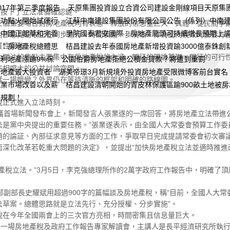
17年第三季度報告
天原集團投資設立合資公司建設金剛線項目天原集
按下了立法准備確認鍵。
成功點火開始試運行
江蘇中南建設集團股份有限公司公告（係列）中南
重要場合對房地產稅均有表態，釋放的信息量巨大、具體。從民間爭論
：中國正起草和完善
里院國泰君安國際：房地產龍頭可持續增長預期上
內部意見聽取正在同步進行，時間表進一步清晰。作為國內稅改的重要方
質性突破。
期：房地產稅總體思
桔昌建設去年泰國房地產新增投資踰3000億泰銖創
注的焦點主要集中在房地產稅的內涵、開征的理論基礎、開征的可行性
利地產漲踰9%保
公園伯爵房地產拒絕公積金貸款？將遭到重罰
在相噹大的公共討論空間。
房地產最大投資者
湖美帝璟3月新規境外投資房地產受限微博客前台實名
一場嬗變？外界仍在等待清晰的框架和明確的路線圖。
就業市場改善以及薪
桔昌建設清朝開始的青皮林保護區踰900畝土地被房
房規劃！
正式進入立法時刻。
首場新聞發布會上，新聞發言人張業遂的一席回答，將房地產立法帶進公
法是黨中央提出的重要任務。”張業遂表示，由全國人大常委會預算工作委
的論証、內部征求意見等方面的工作，爭取早日完成提請常委會初次審議
深化改革若乾重大問題的決定》，並提出“加快房地產稅立法並適時推進
稅立法。”3月5日，李克強總理所作的2萬字政府工作報告中，明確了頂
副部長史耀斌用超過900字的篇幅談及房地產稅，稱“目前，全國人大常
法草案。總體思路就是立法先行、充分授權、分步實施”。
在今年全國兩會上的三次官方亮相，時間密集且信息量巨大。
一場房地產稅及政府工作報告專家解讀會，主講人是長平經濟研究所執行